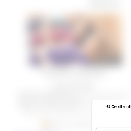
Ce site ut