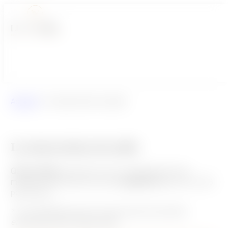
Accueil
/
La réservation de salle
La réservation de salle
Quatre salles
de réunion sont à la disposition des
membres du W Chill, avec des
capacités
allant de 3 à 28
personnes*.
* Les capacités peuvent varier selon les activités
effectuées dans chaque salle.