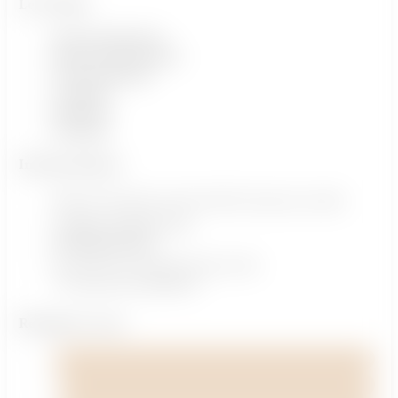
Le W Chill
Nos évènements
Notre communauté
Infos pratiques
L'équipe
Réserver
Annuaire
Infos pratiques
66b ZA de Montvoisin 91400 Gometz-la-Ville
+33(0) 1 87 66 74 72
hello@lewchill.fr
Du lundi au vendredi de 9h à 18h
7j/7j pour les résidents
Rejoignez-nous